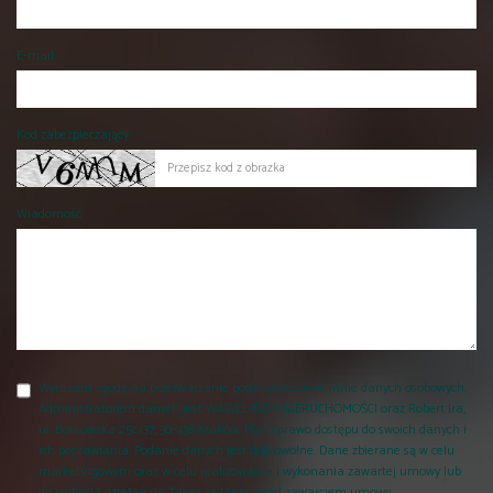
E-mail
Kod zabezpieczający
Wiadomość
Wyrażam zgodę na przetwarzanie podanych przeze mnie danych osobowych.
Administratorem danych jest WAWEL-DOM NIERUCHOMOŚCI oraz Robert Ira,
ul. Borkowska 25c/37, 30-438 Kraków. Mam prawo dostępu do swoich danych i
ich poprawiania. Podanie danych jest dobrowolne. Dane zbierane są w celu
marketingowym oraz w celu realizowania i wykonania zawartej umowy lub
do podjęcia działań na Twoje żądanie przed zawarciem umowy.