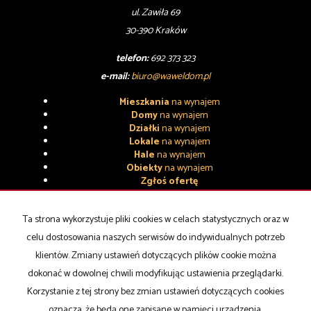
ul. Zawiła 69
30-390 Kraków
telefon:
692 373 323
e-mail:
biuro@waweldom.pl
Mieszkania
na wynajem
Domy
na wynajem
Działki
na wynajem
Lokale
na wynajem
Hale
na wynajem
Obiekty
na wynajem
Zgłoś ofertę
Mieszkania
na sprzedaż
Domy
na sprzedaż
Ta strona wykorzystuje pliki cookies w celach statystycznych oraz w
Działki
na sprzedaż
celu dostosowania naszych serwisów do indywidualnych potrzeb
Lokale
na sprzedaż
klientów. Zmiany ustawień dotyczących plików cookie można
Hale
na sprzedaż
Obiekty
na sprzedaż
dokonać w dowolnej chwili modyfikując ustawienia przeglądarki.
Polityka prywatności
Korzystanie z tej strony bez zmian ustawień dotyczących cookies
oznacza, że będą one zapisane w pamięci urządzenia.