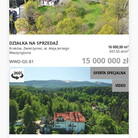
DZIAŁKA NA SPRZEDAŻ
2
16 000,00 m
Kraków, Zwierzyniec, al. Aleja Jerzego
2
937,50 zł/m
Waszyngtona
15 000 000 zł
WWD-GS-81
OFERTA SPECJALNA
VIDEO