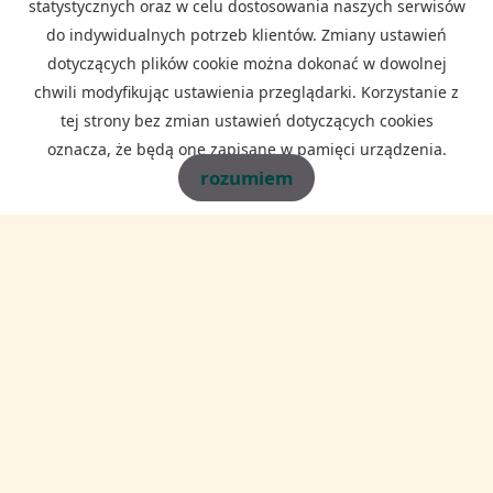
statystycznych oraz w celu dostosowania naszych serwisów
do indywidualnych potrzeb klientów. Zmiany ustawień
dotyczących plików cookie można dokonać w dowolnej
chwili modyfikując ustawienia przeglądarki. Korzystanie z
tej strony bez zmian ustawień dotyczących cookies
oznacza, że będą one zapisane w pamięci urządzenia.
Wyrażam zgodę na przetwarzanie podanych przeze mnie danych
rozumiem
osobowych. Administratorem danych jest WAWEL-DOM
NIERUCHOMOŚCI oraz Robert Ira, ul. Borkowska 25c/37, 30-438
Kraków. Mam prawo dostępu do swoich danych i ich poprawiania.
Podanie danych jest dobrowolne. Dane zbierane są w celu
marketingowym oraz w celu realizowania i wykonania zawartej umowy
lub do podjęcia działań na Twoje żądanie przed zawarciem umowy.
WAWEL-DOM NIERUCHOMOŚCI