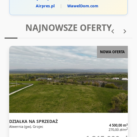
Airpres.pl
|
WawelDom.com
NAJNOWSZE OFERTY
NOWA OFERTA
DZIAŁKA NA SPRZEDAŻ
2
4 500,00 m
Alwernia (gw), Grojec
2
270,00 zł/m