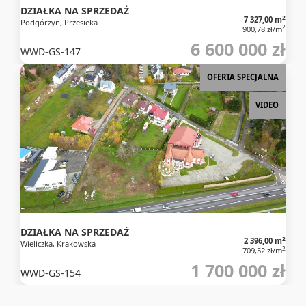
DZIAŁKA NA SPRZEDAŻ
2
7 327,00 m
Podgórzyn, Przesieka
2
900,78 zł/m
6 600 000 zł
WWD-GS-147
OFERTA SPECJALNA
VIDEO
DZIAŁKA NA SPRZEDAŻ
2
2 396,00 m
Wieliczka, Krakowska
2
709,52 zł/m
1 700 000 zł
WWD-GS-154