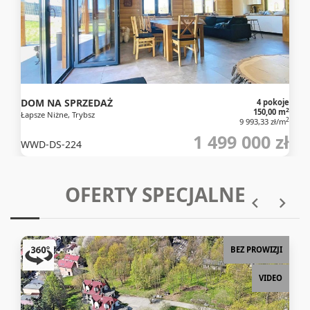
DOM NA SPRZEDAŻ
4 pokoje
2
150,00 m
Łapsze Niżne, Trybsz
2
9 993,33 zł/m
1 499 000 zł
WWD-DS-224
OFERTY SPECJALNE
BEZ PROWIZJI
VIDEO