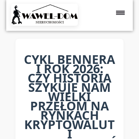
CYKL BENNERA
I ROK 2026:
CZY HISTORIA
SZYKUJE NAM
WIELKI
PRZEŁOM NA
RYNKACH
KRYPTOWALUT
I