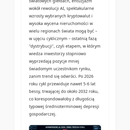
światowych giełdach, entuzjazm
wokół rewolucji AI, spektakularne
wzrosty wybranych kryptowalut i
wysoka wycena nieruchomości w
wielu regionach świata mogą być –
w ujęciu cyklicznym – ostatnią fazą
"dystrybucji", czyli etapem, w którym
wiedza inwestorzy stopniowo
wyprzedają pozycje mniej
świadomym uczestnikom rynku,
zanim trend się odwróci. Po 2026
roku cykl przewiduje nawet 5-6 lat
bessy, trwającej do około 2032 roku,
co korespondowałoby z długością
typowej średnioterminowej depresji
gospodarczej.