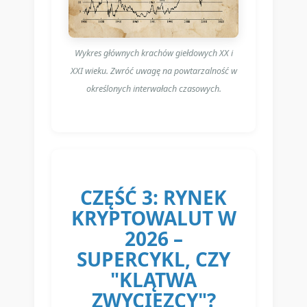
Wykres głównych krachów giełdowych XX i
XXI wieku. Zwróć uwagę na powtarzalność w
określonych interwałach czasowych.
CZĘŚĆ 3: RYNEK
KRYPTOWALUT W
2026 –
SUPERCYKL, CZY
"KLĄTWA
ZWYCIĘZCY"?