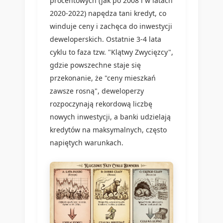
procentowych (jak po 2008 i w latach
2020-2022) napędza tani kredyt, co
winduje ceny i zachęca do inwestycji
deweloperskich. Ostatnie 3-4 lata
cyklu to faza tzw. "Klątwy Zwycięzcy",
gdzie powszechne staje się
przekonanie, że "ceny mieszkań
zawsze rosną", deweloperzy
rozpoczynają rekordową liczbę
nowych inwestycji, a banki udzielają
kredytów na maksymalnych, często
napiętych warunkach.