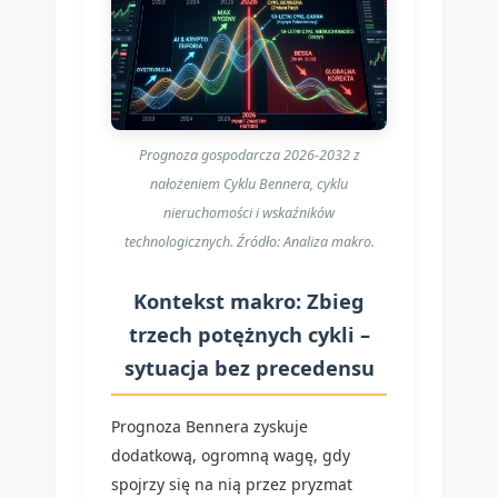
Prognoza gospodarcza 2026-2032 z
nałożeniem Cyklu Bennera, cyklu
nieruchomości i wskaźników
technologicznych. Źródło: Analiza makro.
Kontekst makro: Zbieg
trzech potężnych cykli –
sytuacja bez precedensu
Prognoza Bennera zyskuje
dodatkową, ogromną wagę, gdy
spojrzy się na nią przez pryzmat