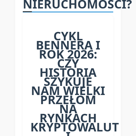
NIERUCHOMOŚCI?
CYKL
BENNERA I
ROK 2026:
CZY
HISTORIA
SZYKUJE
NAM WIELKI
PRZEŁOM
NA
RYNKACH
KRYPTOWALUT
I