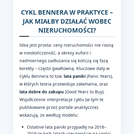
CYKL BENNERA W PRAKTYCE –
JAK MIAŁBY DZIAŁAĆ WOBEC
NIERUCHOMOŚCI?
Idea jest prosta: ceny nieruchomości nie rosną
w nieskończoność, a okresy euforii i
nadmiernego zadłużania się kończą się fazą
korekty – często gwałtowną. Kluczowe daty w
Cyklu Bennera to tzw.
lata paniki
(Panic Years),
w których teoria przewiduje załamania, oraz
lata dobre do zakupu
(Good Years to Buy).
Współczesne interpretacje cyklu (w tym te
publikowane przez portale analityczne)
wskazują, że według modelu:
Ostatnie lata paniki przypadły na 2018–
2019 (w tych latach rzeczywiście na części