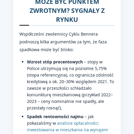
MOŻE BYĆ PUNKTEM
ZWROTNYM? SYGNAŁY Z
RYNKU
Współcześni zwolennicy Cyklu Bennera
podnoszą kilka argumentów za tym, że faza
spadkowa może być blisko:
Wzrost stóp procentowych
– stopy w
Polsce utrzymują się na poziomie 5,75%
(stopa referencyjna), co ogranicza zdolność
kredytową o ok. 20–30% względem 2021. To
zawsze w przeszłości schładzało
koniunkturę mieszkaniową (przykład 2022–
2023 – ceny nominalnie nie spadły, ale
przestały rosnąć).
Spadek rentowności najmu
– jak
pokazaliśmy w
analizie opłacalności
inwestowania w mieszkania na wynajem