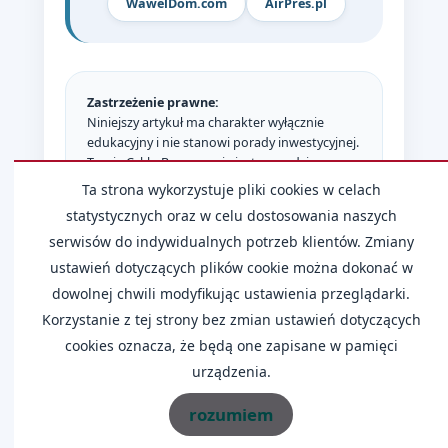
WawelDom.com
AirPres.pl
Zastrzeżenie prawne:
Niniejszy artykuł ma charakter wyłącznie
edukacyjny i nie stanowi porady inwestycyjnej.
Teoria Cyklu Bennera nie jest narzędziem
prognostycznym uznawanym przez
Ta strona wykorzystuje pliki cookies w celach
współczesną naukę ekonomii; wszelkie
statystycznych oraz w celu dostosowania naszych
wskazania historyczne nie gwarantują
serwisów do indywidualnych potrzeb klientów. Zmiany
powtórzenia się w przyszłości. Inwestowanie
w nieruchomości wiąże się z ryzykiem utraty
ustawień dotyczących plików cookie można dokonać w
kapitału. Przed podjęciem decyzji zalecamy
dowolnej chwili modyfikując ustawienia przeglądarki.
konsultację z licencjonowanym doradcą
Korzystanie z tej strony bez zmian ustawień dotyczących
finansowym.
cookies oznacza, że będą one zapisane w pamięci
urządzenia.
rozumiem
Źródła