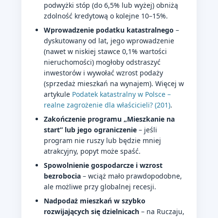
podwyżki stóp (do 6,5% lub wyżej) obniżą
zdolność kredytową o kolejne 10–15%.
Wprowadzenie podatku katastralnego
–
dyskutowany od lat, jego wprowadzenie
(nawet w niskiej stawce 0,1% wartości
nieruchomości) mogłoby odstraszyć
inwestorów i wywołać wzrost podaży
(sprzedaż mieszkań na wynajem). Więcej w
artykule
Podatek katastralny w Polsce –
realne zagrożenie dla właścicieli? (201)
.
Zakończenie programu „Mieszkanie na
start” lub jego ograniczenie
– jeśli
program nie ruszy lub będzie mniej
atrakcyjny, popyt może spaść.
Spowolnienie gospodarcze i wzrost
bezrobocia
– wciąż mało prawdopodobne,
ale możliwe przy globalnej recesji.
Nadpodaż mieszkań w szybko
rozwijających się dzielnicach
– na Ruczaju,