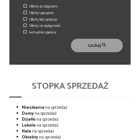
Oferty ze zdjęciem
Oferty specjalne
Oferty bez prowizji
Oferty na wyłączność
wirtualne spacery
szukaj
STOPKA SPRZEDAŻ
Mieszkania
na sprzedaż
Domy
na sprzedaż
Działki
na sprzedaż
Lokale
na sprzedaż
Hale
na sprzedaż
Obiekty
na sprzedaż