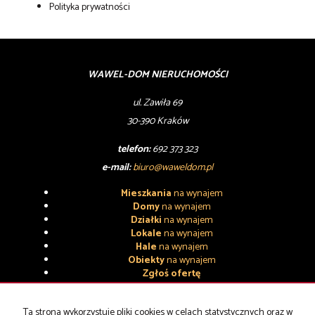
Polityka prywatności
WAWEL-DOM NIERUCHOMOŚCI
ul. Zawiła 69
30-390 Kraków
telefon:
692 373 323
e-mail:
biuro@waweldom.pl
Mieszkania
na wynajem
Domy
na wynajem
Działki
na wynajem
Lokale
na wynajem
Hale
na wynajem
Obiekty
na wynajem
Zgłoś ofertę
Mieszkania
na sprzedaż
Domy
na sprzedaż
Ta strona wykorzystuje pliki cookies w celach statystycznych oraz w