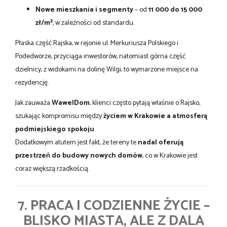
Nowe mieszkania i segmenty
– od
11 000 do 15 000
zł/m²
, w zależności od standardu.
Płaska część Rajska, w rejonie ul. Merkuriusza Polskiego i
Podedworze, przyciąga inwestorów, natomiast górna część
dzielnicy, z widokami na dolinę Wilgi, to wymarzone miejsce na
rezydencję.
Jak zauważa
WawelDom
, klienci często pytają właśnie o Rajsko,
szukając kompromisu między
życiem w Krakowie a atmosferą
podmiejskiego spokoju
.
Dodatkowym atutem jest fakt, że tereny te
nadal oferują
przestrzeń do budowy nowych domów
, co w Krakowie jest
coraz większą rzadkością.
7. PRACA I CODZIENNE ŻYCIE –
BLISKO MIASTA, ALE Z DALA