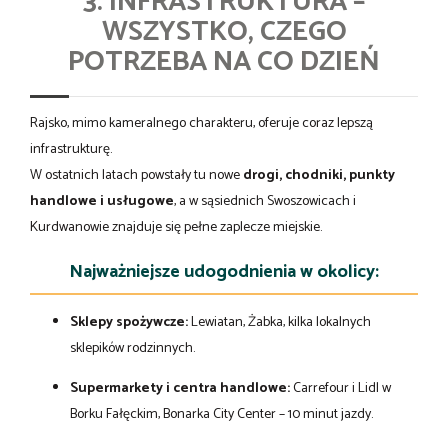
3. INFRASTRUKTURA –
WSZYSTKO, CZEGO
POTRZEBA NA CO DZIEŃ
Rajsko, mimo kameralnego charakteru, oferuje coraz lepszą
infrastrukturę.
W ostatnich latach powstały tu nowe
drogi, chodniki, punkty
handlowe i usługowe
, a w sąsiednich Swoszowicach i
Kurdwanowie znajduje się pełne zaplecze miejskie.
Najważniejsze udogodnienia w okolicy:
Sklepy spożywcze:
Lewiatan, Żabka, kilka lokalnych
sklepików rodzinnych.
Supermarkety i centra handlowe:
Carrefour i Lidl w
Borku Fałęckim, Bonarka City Center – 10 minut jazdy.