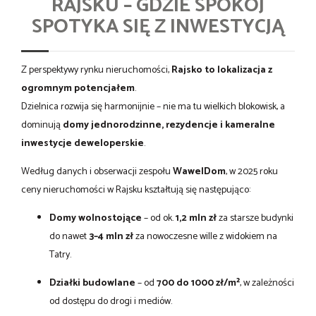
RAJSKU – GDZIE SPOKÓJ
SPOTYKA SIĘ Z INWESTYCJĄ
Z perspektywy rynku nieruchomości,
Rajsko to lokalizacja z
ogromnym potencjałem
.
Dzielnica rozwija się harmonijnie – nie ma tu wielkich blokowisk, a
dominują
domy jednorodzinne, rezydencje i kameralne
inwestycje deweloperskie
.
Według danych i obserwacji zespołu
WawelDom
, w 2025 roku
ceny nieruchomości w Rajsku kształtują się następująco:
Domy wolnostojące
– od ok.
1,2 mln zł
za starsze budynki
do nawet
3–4 mln zł
za nowoczesne wille z widokiem na
Tatry.
Działki budowlane
– od
700 do 1000 zł/m²
, w zależności
od dostępu do drogi i mediów.