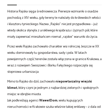
Historia Rajska sięga średniowiecza. Pierwsze wzmianki o osadzie
pochodzą z XIV wieku, gdy tereny te należały do królewskich włości
i klasztoru tynieckiego. Nazwa „Rajsko” nie jest przypadkowa – już
wtedy okolica słynęła z urokliwego krajobrazu i żyznych pól, które
miały zapewniać mieszkańcom niemal „rajskie” warunki do życia.
Przez wieki Rajsko zachowało charakter wsi rolniczej. Jeszcze w XX
wieku dominowały tu gospodarstwa, sady i pola. W latach
powojennych część terenów została włączona w granice Krakowa, a
wraz z rozwojem Swoszowic i Borku Fałęckiego rozpoczęła się
stopniowa urbanizacja.
Mimo to Rajsko do dziś zachowało
niepowtarzalny wiejski
klimat
, który czyni je jednym z najbardziej zielonych i spokojnych
miejsc w obrębie miasta.
Jak podkreślają agenci
WawelDom
, wielu kupujących
nieruchomości w Krakowie szuka właśnie takiej enklawy – z dala od