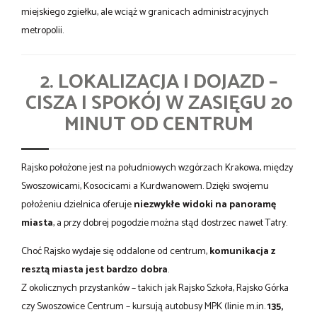
miejskiego zgiełku, ale wciąż w granicach administracyjnych
metropolii.
2. LOKALIZACJA I DOJAZD –
CISZA I SPOKÓJ W ZASIĘGU 20
MINUT OD CENTRUM
Rajsko położone jest na południowych wzgórzach Krakowa, między
Swoszowicami, Kosocicami a Kurdwanowem. Dzięki swojemu
położeniu dzielnica oferuje
niezwykłe widoki na panoramę
miasta
, a przy dobrej pogodzie można stąd dostrzec nawet Tatry.
Choć Rajsko wydaje się oddalone od centrum,
komunikacja z
resztą miasta jest bardzo dobra
.
Z okolicznych przystanków – takich jak Rajsko Szkoła, Rajsko Górka
czy Swoszowice Centrum – kursują autobusy MPK (linie m.in.
135,