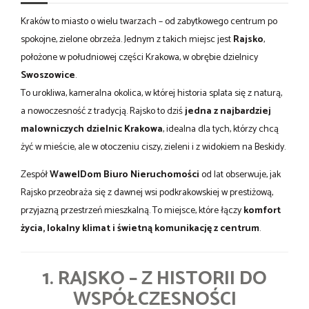
Kraków to miasto o wielu twarzach – od zabytkowego centrum po
spokojne, zielone obrzeża. Jednym z takich miejsc jest
Rajsko
,
położone w południowej części Krakowa, w obrębie dzielnicy
Swoszowice
.
To urokliwa, kameralna okolica, w której historia splata się z naturą,
a nowoczesność z tradycją. Rajsko to dziś
jedna z najbardziej
malowniczych dzielnic Krakowa
, idealna dla tych, którzy chcą
żyć w mieście, ale w otoczeniu ciszy, zieleni i z widokiem na Beskidy.
Zespół
WawelDom Biuro Nieruchomości
od lat obserwuje, jak
Rajsko przeobraża się z dawnej wsi podkrakowskiej w prestiżową,
przyjazną przestrzeń mieszkalną. To miejsce, które łączy
komfort
życia, lokalny klimat i świetną komunikację z centrum
.
1. RAJSKO – Z HISTORII DO
WSPÓŁCZESNOŚCI