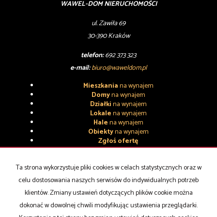
WAWEL-DOM NIERUCHOMOŚCI
ul. Zawiła 69
30-390 Kraków
telefon:
692 373 323
e-mail:
biuro@waweldom.pl
Mieszkania
na wynajem
Domy
na wynajem
Działki
na wynajem
Lokale
na wynajem
Hale
na wynajem
Obiekty
na wynajem
Zgłoś ofertę
Mieszkania
na sprzedaż
Domy
na sprzedaż
Ta strona wykorzystuje pliki cookies w celach statystycznych oraz w
Działki
na sprzedaż
celu dostosowania naszych serwisów do indywidualnych potrzeb
Lokale
na sprzedaż
klientów. Zmiany ustawień dotyczących plików cookie można
Hale
na sprzedaż
Obiekty
na sprzedaż
dokonać w dowolnej chwili modyfikując ustawienia przeglądarki.
Polityka prywatności