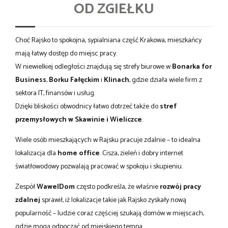
OD ZGIEŁKU
Choć Rajsko to spokojna, sypialniana część Krakowa, mieszkańcy
mają łatwy dostęp do miejsc pracy.
W niewielkiej odległości znajdują się strefy biurowe w
Bonarka for
Business
,
Borku Fałęckim
i
Klinach
, gdzie działa wiele firm z
sektora IT, finansów i usług.
Dzięki bliskości obwodnicy łatwo dotrzeć także do
stref
przemysłowych w Skawinie i Wieliczce
.
Wiele osób mieszkających w Rajsku pracuje zdalnie – to idealna
lokalizacja dla
home office
. Cisza, zieleń i dobry internet
światłowodowy pozwalają pracować w spokoju i skupieniu.
Zespół
WawelDom
często podkreśla, że właśnie
rozwój pracy
zdalnej
sprawił, iż lokalizacje takie jak Rajsko zyskały nową
popularność – ludzie coraz częściej szukają domów w miejscach,
gdzie mogą odpocząć od miejskiego tempa.