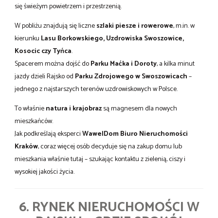
się świeżym powietrzem i przestrzenią.
W pobliżu znajdują się liczne
szlaki piesze i rowerowe
, m.in. w
kierunku
Lasu Borkowskiego, Uzdrowiska Swoszowice,
Kosocic czy Tyńca
.
Spacerem można dojść do
Parku Maćka i Doroty
, a kilka minut
jazdy dzieli Rajsko od
Parku Zdrojowego w Swoszowicach
–
jednego z najstarszych terenów uzdrowiskowych w Polsce.
To właśnie
natura i krajobraz
są magnesem dla nowych
mieszkańców.
Jak podkreślają eksperci
WawelDom Biuro Nieruchomości
Kraków
, coraz więcej osób decyduje się na zakup domu lub
mieszkania właśnie tutaj – szukając kontaktu z zielenią, ciszy i
wysokiej jakości życia.
6. RYNEK NIERUCHOMOŚCI W