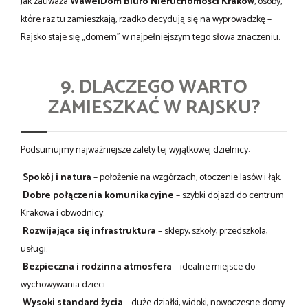
Jak zauważa
WawelDom Biuro Nieruchomości Kraków
, osoby,
które raz tu zamieszkają, rzadko decydują się na wyprowadzkę –
Rajsko staje się „domem” w najpełniejszym tego słowa znaczeniu.
9. DLACZEGO WARTO
ZAMIESZKAĆ W RAJSKU?
Podsumujmy najważniejsze zalety tej wyjątkowej dzielnicy:
Spokój i natura
– położenie na wzgórzach, otoczenie lasów i łąk.
Dobre połączenia komunikacyjne
– szybki dojazd do centrum
Krakowa i obwodnicy.
Rozwijająca się infrastruktura
– sklepy, szkoły, przedszkola,
usługi.
Bezpieczna i rodzinna atmosfera
– idealne miejsce do
wychowywania dzieci.
Wysoki standard życia
– duże działki, widoki, nowoczesne domy.