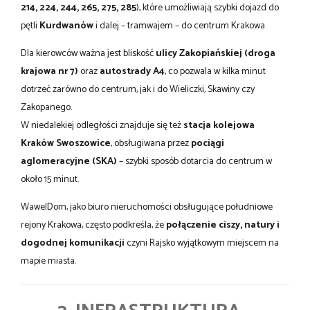
214, 224, 244, 265, 275, 285
), które umożliwiają szybki dojazd do
pętli
Kurdwanów
i dalej – tramwajem – do centrum Krakowa.
Dla kierowców ważna jest bliskość
ulicy Zakopiańskiej (droga
krajowa nr 7)
oraz
autostrady A4
, co pozwala w kilka minut
dotrzeć zarówno do centrum, jak i do Wieliczki, Skawiny czy
Zakopanego.
W niedalekiej odległości znajduje się też
stacja kolejowa
Kraków Swoszowice
, obsługiwana przez
pociągi
aglomeracyjne (SKA)
– szybki sposób dotarcia do centrum w
około 15 minut.
WawelDom, jako biuro nieruchomości obsługujące południowe
rejony Krakowa, często podkreśla, że
połączenie ciszy, natury i
dogodnej komunikacji
czyni Rajsko wyjątkowym miejscem na
mapie miasta.