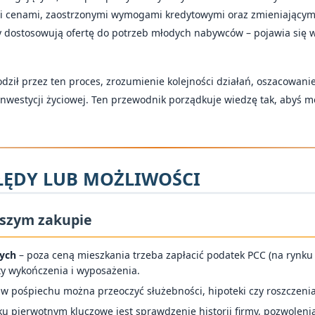
mi cenami, zaostrzonymi wymogami kredytowymi oraz zmieniającym
 dostosowują ofertę do potrzeb młodych nabywców – pojawia się
odził przez ten proces, zrozumienie kolejności działań, oszacowani
nwestycji życiowej. Ten przewodnik porządkuje wiedzę tak, abyś m
ŁĘDY LUB MOŻLIWOŚCI
wszym zakupie
ych
– poza ceną mieszkania trzeba zapłacić podatek PCC (na rynku 
zty wykończenia i wyposażenia.
 w pośpiechu można przeoczyć służebności, hipoteki czy roszczenia
ku pierwotnym kluczowe jest sprawdzenie historii firmy, pozwole