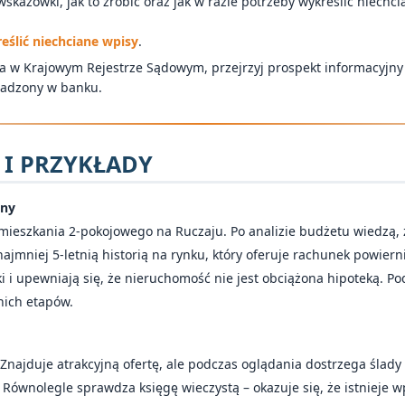
wskazówki, jak to zrobić oraz jak w razie potrzeby wykreślić niechc
eślić niechciane wpisy
.
a w Krajowym Rejestrze Sądowym, przejrzyj prospekt informacyjny
owadzony w banku.
 I PRZYKŁADY
tny
ieszkania 2-pokojowego na Ruczaju. Po analizie budżetu wiedzą, że
najmniej 5-letnią historią na rynku, który oferuje rachunek powie
łki i upewniają się, że nieruchomość nie jest obciążona hipoteką.
nich etapów.
Znajduje atrakcyjną ofertę, ale podczas oglądania dostrzega ślady 
Równolegle sprawdza księgę wieczystą – okazuje się, że istnieje w