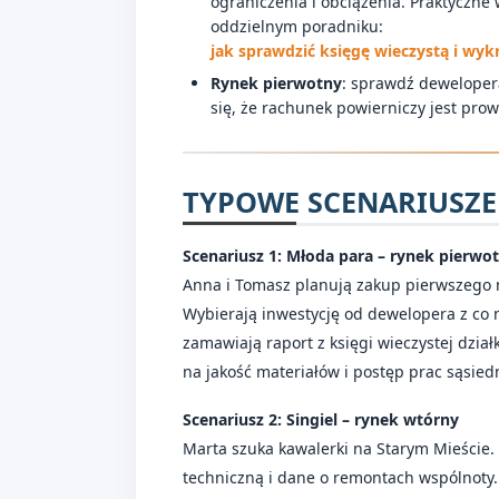
ograniczenia i obciążenia. Praktyczne 
oddzielnym poradniku:
jak sprawdzić księgę wieczystą i wykr
Rynek pierwotny
: sprawdź deweloper
się, że rachunek powierniczy jest pr
TYPOWE SCENARIUSZE
Scenariusz 1: Młoda para – rynek pierwo
Anna i Tomasz planują zakup pierwszego m
Wybierają inwestycję od dewelopera z co 
zamawiają raport z księgi wieczystej dzia
na jakość materiałów i postęp prac sąsied
Scenariusz 2: Singiel – rynek wtórny
Marta szuka kawalerki na Starym Mieście. 
techniczną i dane o remontach wspólnoty. 