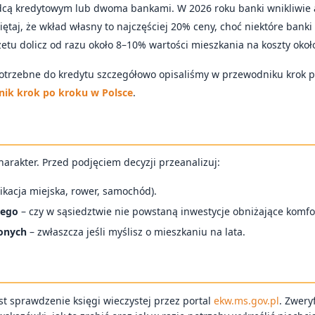
adcą kredytowym lub dwoma bankami. W 2026 roku banki wnikliwie 
iętaj, że wkład własny to najczęściej 20% ceny, choć niektóre ban
tu dolicz od razu około 8–10% wartości mieszkania na koszty oko
otrzebne do kredytu szczegółowo opisaliśmy w przewodniku krok p
nik krok po kroku w Polsce
.
arakter. Przed podjęciem decyzji przeanalizuj:
kacja miejska, rower, samochód).
nego
– czy w sąsiedztwie nie powstaną inwestycje obniżające komfor
lonych
– zwłaszcza jeśli myślisz o mieszkaniu na lata.
st sprawdzenie księgi wieczystej przez portal
ekw.ms.gov.pl
. Zweryf