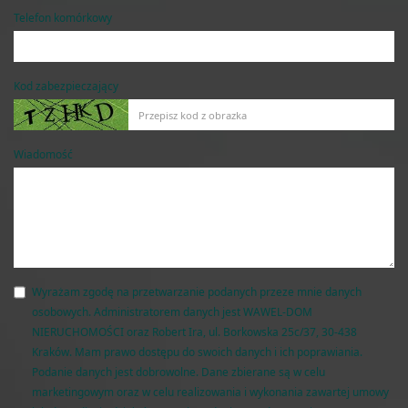
Telefon komórkowy
Kod zabezpieczający
Wiadomość
Wyrażam zgodę na przetwarzanie podanych przeze mnie danych
osobowych. Administratorem danych jest WAWEL-DOM
NIERUCHOMOŚCI oraz Robert Ira, ul. Borkowska 25c/37, 30-438
Kraków. Mam prawo dostępu do swoich danych i ich poprawiania.
Podanie danych jest dobrowolne. Dane zbierane są w celu
marketingowym oraz w celu realizowania i wykonania zawartej umowy