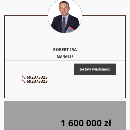
ROBERT
IRA
MANAGER
zostaw wiadomość
692373323
692373323
1 600 000 zł