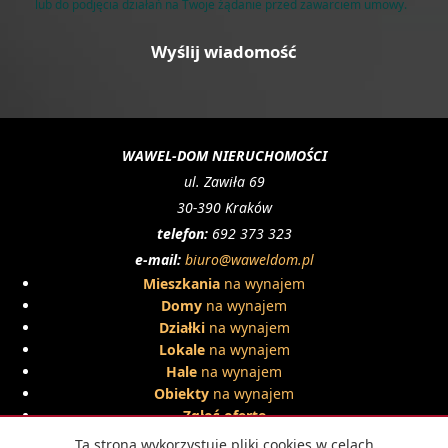
lub do podjęcia działań na Twoje żądanie przed zawarciem umowy.
WAWEL-DOM NIERUCHOMOŚCI
ul. Zawiła 69
30-390 Kraków
telefon:
692 373 323
e-mail:
biuro@waweldom.pl
Mieszkania
na wynajem
Domy
na wynajem
Działki
na wynajem
Lokale
na wynajem
Hale
na wynajem
Obiekty
na wynajem
Zgłoś ofertę
Mieszkania
na sprzedaż
Ta strona wykorzystuje pliki cookies w celach