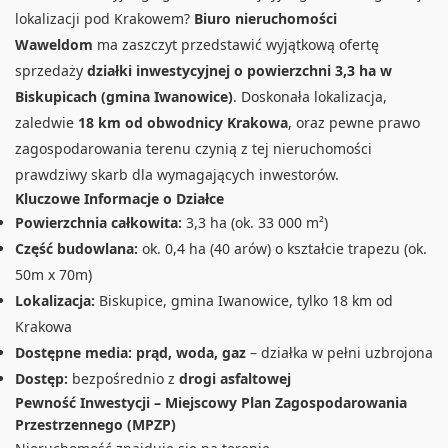
lokalizacji pod Krakowem?
Biuro nieruchomości
Waweldom
ma zaszczyt przedstawić wyjątkową ofertę
sprzedaży
działki inwestycyjnej o powierzchni 3,3 ha w
Biskupicach (gmina Iwanowice)
. Doskonała lokalizacja,
zaledwie
18 km od obwodnicy Krakowa
, oraz pewne prawo
zagospodarowania terenu czynią z tej nieruchomości
prawdziwy skarb dla wymagających inwestorów.
Kluczowe Informacje o Działce
Powierzchnia całkowita:
3,3 ha (ok. 33 000 m²)
Część budowlana:
ok. 0,4 ha (40 arów) o kształcie trapezu (ok.
50m x 70m)
Lokalizacja:
Biskupice, gmina Iwanowice, tylko 18 km od
Krakowa
Dostępne media:
prąd, woda, gaz
– działka w pełni uzbrojona
Dostęp:
bezpośrednio z
drogi asfaltowej
Pewność Inwestycji – Miejscowy Plan Zagospodarowania
Przestrzennego (MPZP)