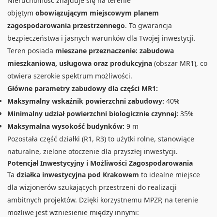
Nieruchomość znajduje się na terenie
objętym
obowiązującym miejscowym planem
zagospodarowania przestrzennego
. To gwarancja
bezpieczeństwa i jasnych warunków dla Twojej inwestycji.
Teren posiada
mieszane przeznaczenie: zabudowa
mieszkaniowa, usługowa oraz produkcyjna
(obszar MR1), co
otwiera szerokie spektrum możliwości.
Główne parametry zabudowy dla części MR1:
Maksymalny wskaźnik powierzchni zabudowy:
40%
Minimalny udział powierzchni biologicznie czynnej:
35%
Maksymalna wysokość budynków:
9 m
Pozostała część działki (R1, R3) to użytki rolne, stanowiące
naturalne, zielone otoczenie dla przyszłej inwestycji.
Potencjał Inwestycyjny i Możliwości Zagospodarowania
Ta
działka inwestycyjna pod Krakowem
to idealne miejsce
dla wizjonerów szukających przestrzeni do realizacji
ambitnych projektów. Dzięki korzystnemu MPZP, na terenie
możliwe jest wzniesienie między innymi: