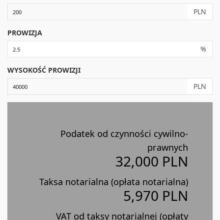
PLN
PROWIZJA
%
WYSOKOŚĆ PROWIZJI
PLN
Podatek od czynności cywilno-
prawnych
32,000 PLN
Taksa notarialna (opłata notarialna)
5,970 PLN
VAT od taksy notarialnej (opłaty