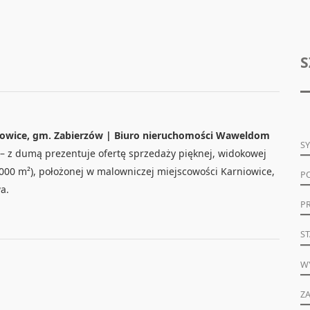
S
iowice, gm. Zabierzów | Biuro nieruchomości Waweldom
S
– z dumą prezentuje ofertę sprzedaży pięknej, widokowej
 000 m²), położonej w malowniczej miejscowości Karniowice,
P
a.
P
S
W
ZA