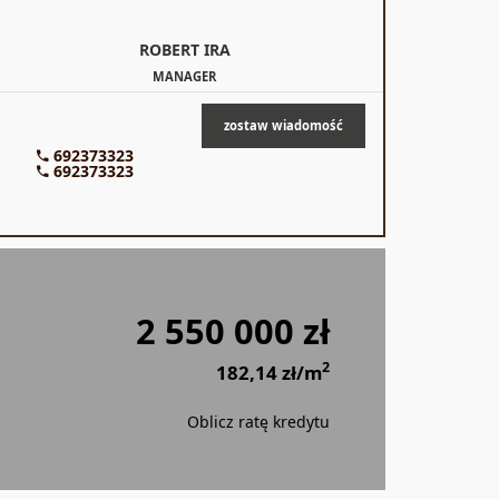
ROBERT
IRA
MANAGER
zostaw wiadomość
692373323
692373323
2 550 000 zł
2
182,14 zł/m
Oblicz ratę kredytu