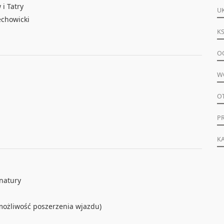
i Tatry
U
echowicki
KS
O
W
O
P
K
 natury
ożliwość poszerzenia wjazdu)