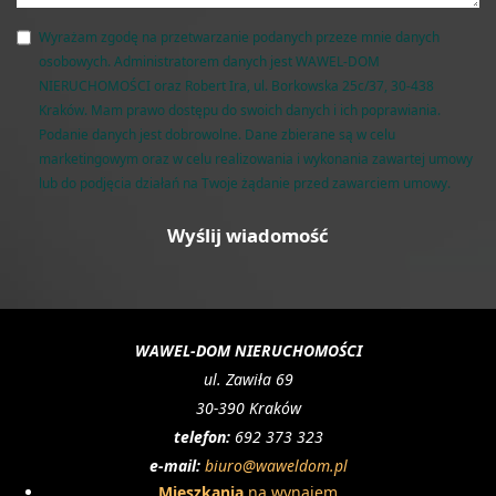
Wyrażam zgodę na przetwarzanie podanych przeze mnie danych
osobowych. Administratorem danych jest WAWEL-DOM
NIERUCHOMOŚCI oraz Robert Ira, ul. Borkowska 25c/37, 30-438
Kraków. Mam prawo dostępu do swoich danych i ich poprawiania.
Podanie danych jest dobrowolne. Dane zbierane są w celu
marketingowym oraz w celu realizowania i wykonania zawartej umowy
lub do podjęcia działań na Twoje żądanie przed zawarciem umowy.
WAWEL-DOM NIERUCHOMOŚCI
ul. Zawiła 69
30-390 Kraków
telefon:
692 373 323
e-mail:
biuro@waweldom.pl
Mieszkania
na wynajem