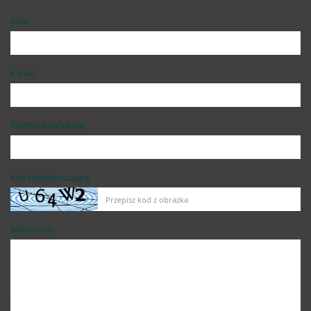
Imię
E-mail
Telefon komórkowy
Kod zabezpieczający
Wiadomość