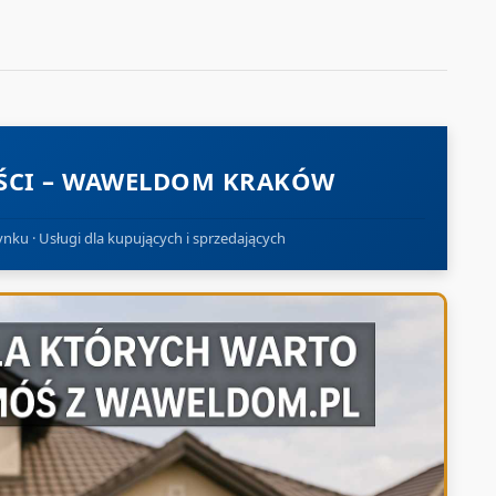
CI – WAWELDOM KRAKÓW
nku · Usługi dla kupujących i sprzedających