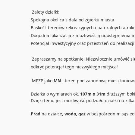
Zalety działki:
Spokojna okolica z dala od zgiełku miasta
Bliskość terenów rekreacyjnych i naturalnych atrakc
Dogodna lokalizacja z możliwością udostępnienia in
Potencjał inwestycyjny oraz przestrzeń do realizacj
Zapraszamy na spotkanie! Niezwłocznie umówić się
odkryć potencjał tego niezwykłego miejsca!
MPZP jako
MN
- teren pod zabudowę mieszkaniową
Działka o wymiarach ok.
107m x 31m
dłuższym boki
Dzięki temu jest możliwość podziału działki na kil
Prąd
na działce,
woda, gaz
w bezpośrednim sąsied