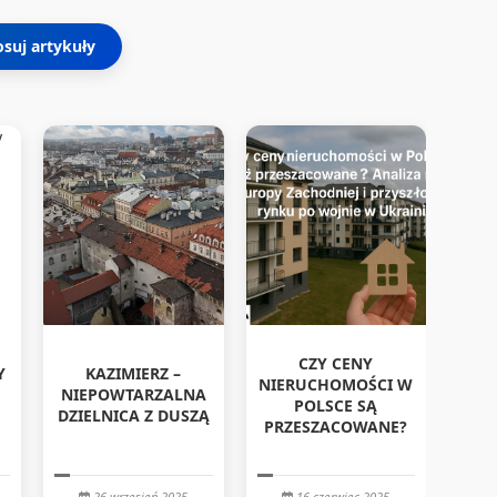
osuj artykuły
CZY CENY
Y
KAZIMIERZ –
NIERUCHOMOŚCI W
NIEPOWTARZALNA
POLSCE SĄ
DZIELNICA Z DUSZĄ
PRZESZACOWANE?
Z
26 wrzesień 2025
16 czerwiec 2025