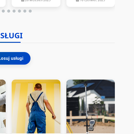
SŁUGI
Losuj usługi