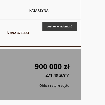
KATARZYNA
zostaw wiadomość
692 373 323
900 000 zł
2
271,49 zł/m
Oblicz ratę kredytu