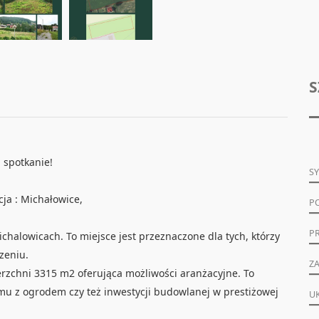
S
 spotkanie!
S
ja : Michałowice,
P
P
chalowicach. To miejsce jest przeznaczone dla tych, którzy
zeniu.
ZA
erzchni 3315 m2 oferująca możliwości aranżacyjne. To
mu z ogrodem czy też inwestycji budowlanej w prestiżowej
U