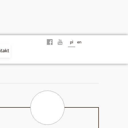
pl
en
takt