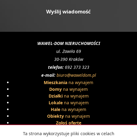
WAWEL-DOM NIERUCHOMOŚCI
ul. Zawiła 69
30-390 Kraków
telefon:
692 373 323
e-mail:
biuro@waweldom.pl
Mieszkania
na wynajem
Domy
na wynajem
Działki
na wynajem
Lokale
na wynajem
Hale
na wynajem
Obiekty
na wynajem
Zgłoś ofertę
Mieszkania
na sprzedaż
Ta strona wykorzystuje pliki cookies w celach
Domy
na sprzedaż