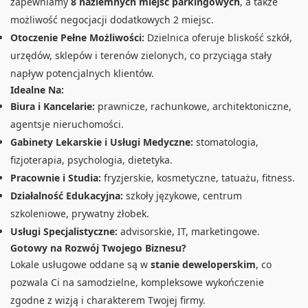
zapewniamy
8 naziemnych miejsc parkingowych
, a także
możliwość negocjacji dodatkowych 2 miejsc.
Otoczenie Pełne Możliwości:
Dzielnica oferuje bliskość szkół,
urzędów, sklepów i terenów zielonych, co przyciąga stały
napływ potencjalnych klientów.
Idealne Na:
Biura i Kancelarie:
prawnicze, rachunkowe, architektoniczne,
agentsje nieruchomości.
Gabinety Lekarskie i Usługi Medyczne:
stomatologia,
fizjoterapia, psychologia, dietetyka.
Pracownie i Studia:
fryzjerskie, kosmetyczne, tatuażu, fitness.
Działalność Edukacyjna:
szkoły językowe, centrum
szkoleniowe, prywatny żłobek.
Usługi Specjalistyczne:
advisorskie, IT, marketingowe.
Gotowy na Rozwój Twojego Biznesu?
Lokale usługowe oddane są w
stanie deweloperskim
, co
pozwala Ci na samodzielne, kompleksowe wykończenie
zgodne z wizją i charakterem Twojej firmy.