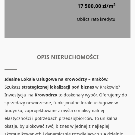
2
17 500,00 zł/m
Oblicz ratę kredytu
OPIS NIERUCHOMOŚCI
Idealne Lokale Usługowe na Krowodrzy – Kraków,
Szukasz
strategicznej lokalizacji pod biznes
w Krakowie?
Inwestycja na
Krowodrzy
to doskonały wybór. Oferujemy do
sprzedaży nowoczesne, funkcjonalne lokale usługowe w
budynku, zaprojektowane z myślą o maksymalnej
elastyczności i potrzebach przedsiębiorców. To unikalna
okazja, by ulokować swój biznes w jednej z najlepiej
skomunikowanych i dynamicznie rozwijających się dzielnic