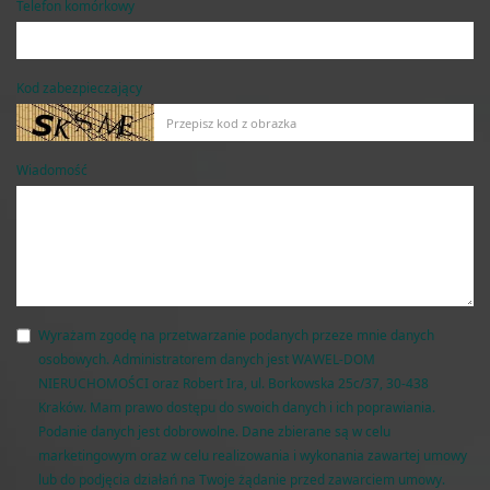
Telefon komórkowy
Kod zabezpieczający
Wiadomość
Wyrażam zgodę na przetwarzanie podanych przeze mnie danych
osobowych. Administratorem danych jest WAWEL-DOM
NIERUCHOMOŚCI oraz Robert Ira, ul. Borkowska 25c/37, 30-438
Kraków. Mam prawo dostępu do swoich danych i ich poprawiania.
Podanie danych jest dobrowolne. Dane zbierane są w celu
marketingowym oraz w celu realizowania i wykonania zawartej umowy
lub do podjęcia działań na Twoje żądanie przed zawarciem umowy.