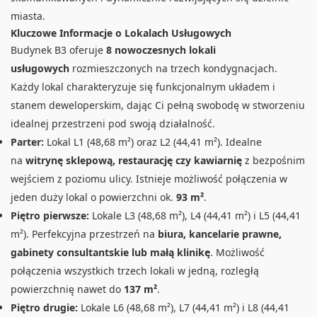
miasta.
Kluczowe Informacje o Lokalach Usługowych
Budynek B3 oferuje
8 nowoczesnych lokali
usługowych
rozmieszczonych na trzech kondygnacjach.
Każdy lokal charakteryzuje się funkcjonalnym układem i
stanem deweloperskim, dając Ci pełną swobodę w stworzeniu
idealnej przestrzeni pod swoją działalność.
Parter:
Lokal L1 (48,68 m²) oraz L2 (44,41 m²). Idealne
na
witrynę sklepową, restaurację czy kawiarnię
z bezpośnim
wejściem z poziomu ulicy. Istnieje możliwość połączenia w
jeden duży lokal o powierzchni ok.
93 m²
.
Piętro pierwsze:
Lokale L3 (48,68 m²), L4 (44,41 m²) i L5 (44,41
m²). Perfekcyjna przestrzeń na
biura, kancelarie prawne,
gabinety consultantskie lub małą klinikę
. Możliwość
połączenia wszystkich trzech lokali w jedną, rozległą
powierzchnię nawet do
137 m²
.
Piętro drugie:
Lokale L6 (48,68 m²), L7 (44,41 m²) i L8 (44,41