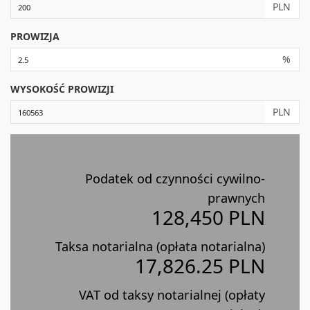
PLN
PROWIZJA
%
WYSOKOŚĆ PROWIZJI
PLN
Podatek od czynności cywilno-
prawnych
128,450 PLN
Taksa notarialna (opłata notarialna)
17,826.25 PLN
VAT od taksy notarialnej (opłaty