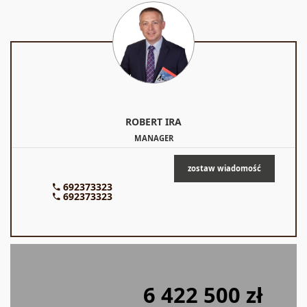
ROBERT
IRA
MANAGER
zostaw wiadomość
692373323
692373323
6 422 500 zł