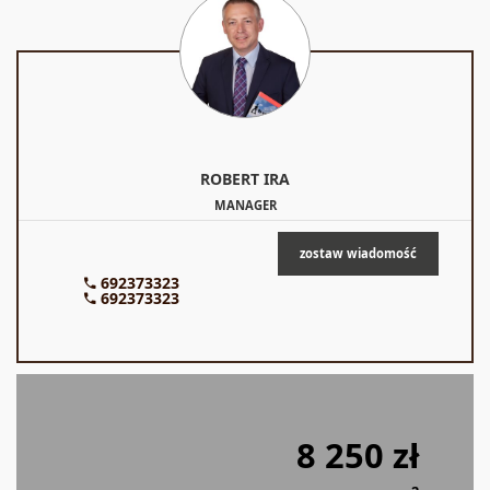
ROBERT
IRA
MANAGER
zostaw wiadomość
692373323
692373323
8 250 zł