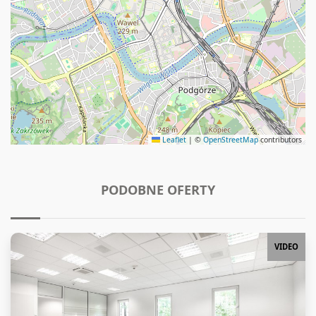
Leaflet
|
©
OpenStreetMap
contributors
PODOBNE OFERTY
VIDEO