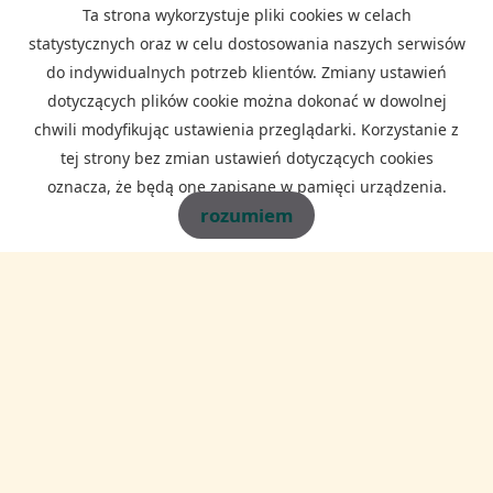
marketingowym oraz w celu realizowania i wykonania zawartej umowy
Ta strona wykorzystuje pliki cookies w celach
lub do podjęcia działań na Twoje żądanie przed zawarciem umowy.
statystycznych oraz w celu dostosowania naszych serwisów
do indywidualnych potrzeb klientów. Zmiany ustawień
dotyczących plików cookie można dokonać w dowolnej
chwili modyfikując ustawienia przeglądarki. Korzystanie z
tej strony bez zmian ustawień dotyczących cookies
oznacza, że będą one zapisane w pamięci urządzenia.
WAWEL-DOM NIERUCHOMOŚCI
rozumiem
ul. Zawiła 69
30-390 Kraków
telefon:
692 373 323
e-mail:
biuro@waweldom.pl
Mieszkania
na wynajem
Domy
na wynajem
Działki
na wynajem
Lokale
na wynajem
Hale
na wynajem
Obiekty
na wynajem
Zgłoś ofertę