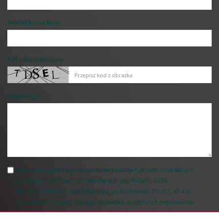
Telefon komórkowy
Kod zabezpieczający
Wiadomość
Wyrażam zgodę na przetwarzanie podanych przeze mnie danych
osobowych. Administratorem danych jest WAWEL-DOM
NIERUCHOMOŚCI oraz Robert Ira, ul. Borkowska 25c/37, 30-438
Kraków. Mam prawo dostępu do swoich danych i ich poprawiania.
Podanie danych jest dobrowolne. Dane zbierane są w celu