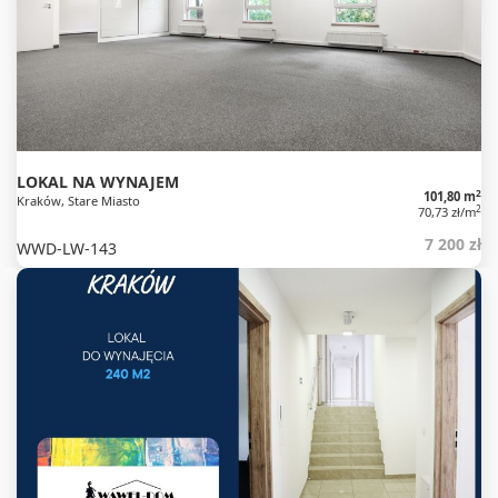
LOKAL NA WYNAJEM
2
101,80 m
Kraków, Stare Miasto
2
70,73 zł/m
7 200 zł
WWD-LW-143