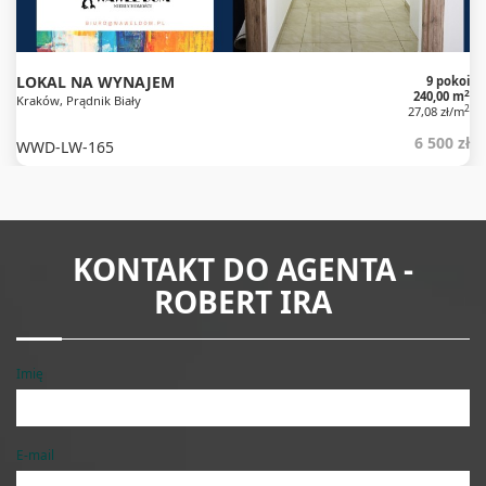
LOKAL NA WYNAJEM
9 pokoi
2
240,00 m
Kraków, Prądnik Biały
2
27,08 zł/m
6 500 zł
WWD-LW-165
KONTAKT DO AGENTA -
ROBERT IRA
Imię
E-mail