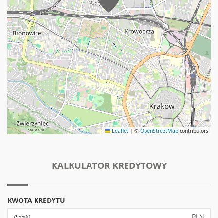
Leaflet
|
©
OpenStreetMap
contributors
KALKULATOR KREDYTOWY
KWOTA KREDYTU
PLN