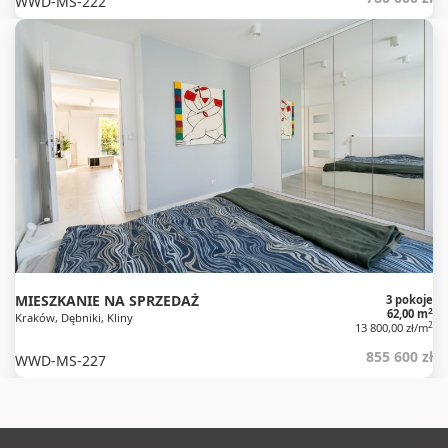
WWD-MS-222
MIESZKANIE NA SPRZEDAŻ
3 pokoje
2
62,00 m
Kraków, Dębniki, Kliny
2
13 800,00 zł/m
855 600 zł
WWD-MS-227