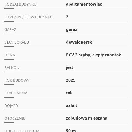
apartamentowiec
RODZAJ BUDYNKU
2
LICZBA PIĘTER W BUDYNKU
garaż
GARAŻ
deweloperski
STAN LOKALU
PCV 3 szyby, ciepły montaż
OKNA
jest
BALKON
2025
ROK BUDOWY
tak
PLAC ZABAW
asfalt
DOJAZD
zabudowa mieszana
OTOCZENIE
50 m
ODL. DO SKLEPU [M]