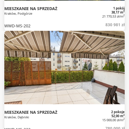
MIESZKANIE NA SPRZEDAŻ
1 pokój
2
38,17 m
Kraków, Podgórze
2
21 770,53 zł/m
830 981 zł
WWD-MS-202
MIESZKANIE NA SPRZEDAŻ
2 pokoje
2
52,00 m
Kraków, Dębniki
2
15 000,00 zł/m
780 000 zł