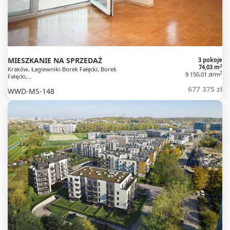
MIESZKANIE NA SPRZEDAŻ
3 pokoje
2
74,03 m
Kraków, Łagiewniki-Borek Fałęcki, Borek
2
9 150,01 zł/m
Fałęcki,…
677 375 zł
WWD-MS-148