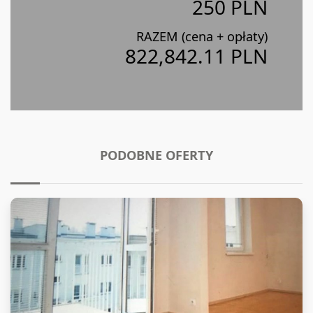
250 PLN
RAZEM (cena + opłaty)
822,842.11 PLN
PODOBNE OFERTY