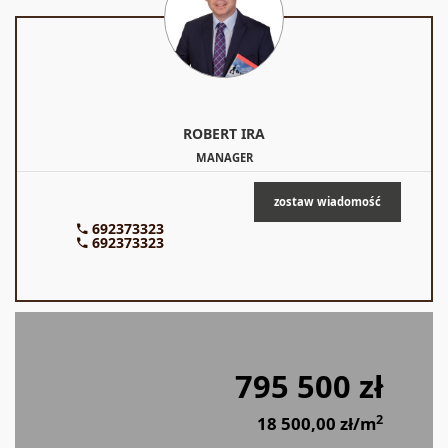
ROBERT
IRA
MANAGER
zostaw wiadomość
692373323
692373323
795 500 zł
2
18 500,00 zł/m