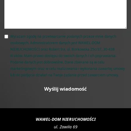
Wyrażam zgodę na przetwarzanie podanych przeze mnie danych
osobowych. Administratorem danych jest WAWEL-DOM
NIERUCHOMOŚCI oraz Robert Ira, ul. Borkowska 25c/37, 30-438
Kraków. Mam prawo dostępu do swoich danych i ich poprawiania.
Podanie danych jest dobrowolne. Dane zbierane są w celu
marketingowym oraz w celu realizowania i wykonania zawartej umowy
lub do podjęcia działań na Twoje żądanie przed zawarciem umowy.
WAWEL-DOM NIERUCHOMOŚCI
ul. Zawiła 69