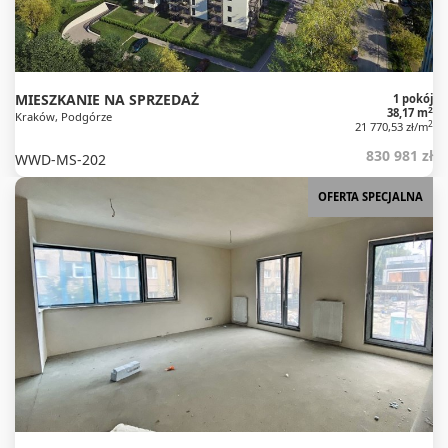
MIESZKANIE NA SPRZEDAŻ
1 pokój
2
38,17 m
Kraków, Podgórze
2
21 770,53 zł/m
830 981 zł
WWD-MS-202
OFERTA SPECJALNA