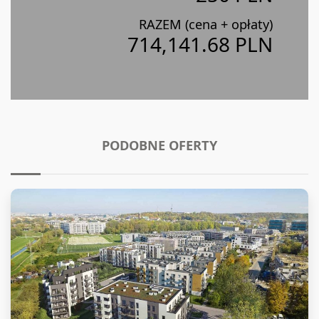
RAZEM (cena + opłaty)
714,141.68 PLN
PODOBNE OFERTY