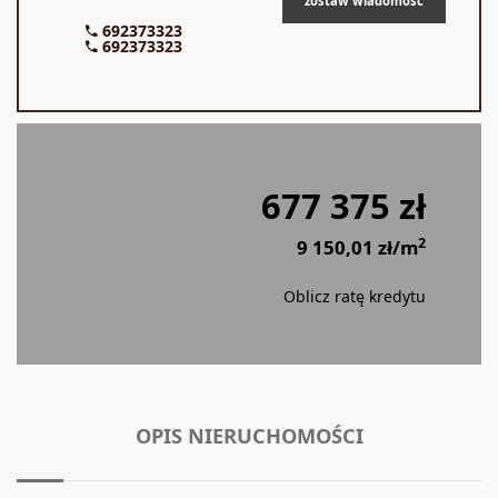
zostaw wiadomość
692373323
692373323
677 375 zł
2
9 150,01 zł/m
Oblicz ratę kredytu
OPIS NIERUCHOMOŚCI