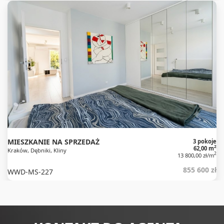
MIESZKANIE NA SPRZEDAŻ
3 pokoje
2
62,00 m
Kraków, Dębniki, Kliny
2
13 800,00 zł/m
855 600 zł
WWD-MS-227