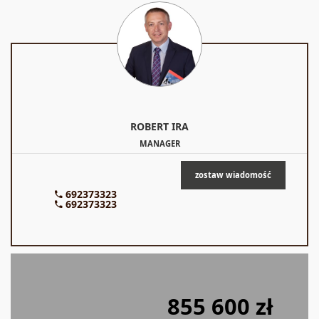
ROBERT
IRA
MANAGER
zostaw wiadomość
692373323
692373323
855 600 zł