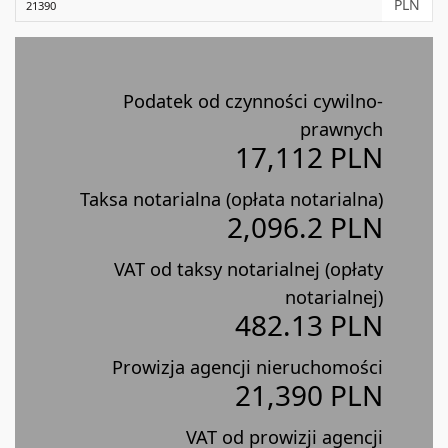
PLN
Podatek od czynności cywilno-
prawnych
17,112 PLN
Taksa notarialna (opłata notarialna)
2,096.2 PLN
VAT od taksy notarialnej (opłaty
notarialnej)
482.13 PLN
Prowizja agencji nieruchomości
21,390 PLN
VAT od prowizji agencji