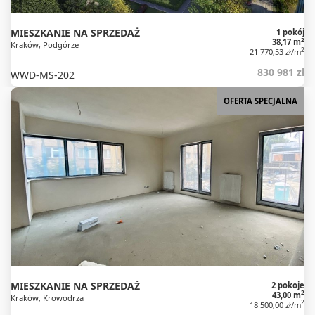
MIESZKANIE NA SPRZEDAŻ
1 pokój
2
38,17 m
Kraków, Podgórze
2
21 770,53 zł/m
830 981 zł
WWD-MS-202
OFERTA SPECJALNA
MIESZKANIE NA SPRZEDAŻ
2 pokoje
2
43,00 m
Kraków, Krowodrza
2
18 500,00 zł/m