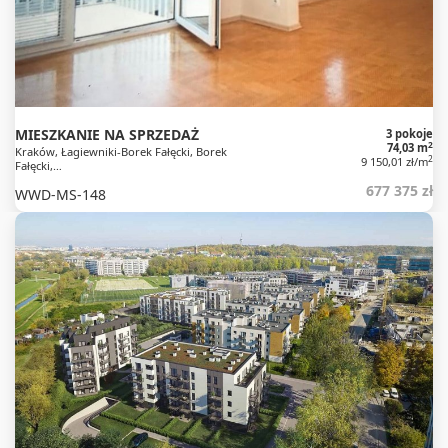
MIESZKANIE NA SPRZEDAŻ
3 pokoje
2
74,03 m
Kraków, Łagiewniki-Borek Fałęcki, Borek
2
9 150,01 zł/m
Fałęcki,…
677 375 zł
WWD-MS-148