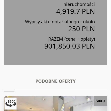
nieruchomości
4,919.7 PLN
Wypisy aktu notarialnego - około
250 PLN
RAZEM (cena + opłaty)
901,850.03 PLN
PODOBNE OFERTY
VIDEO