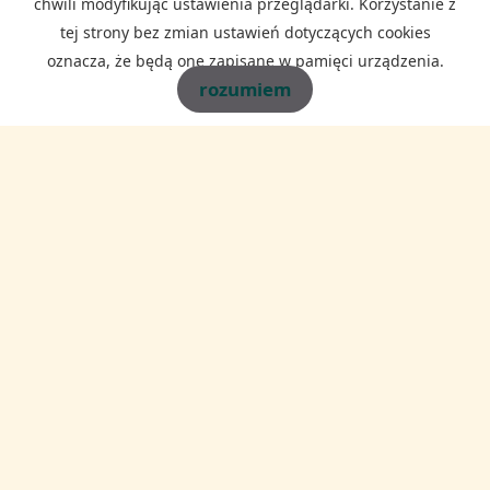
chwili modyfikując ustawienia przeglądarki. Korzystanie z
Kod zabezpieczający
tej strony bez zmian ustawień dotyczących cookies
oznacza, że będą one zapisane w pamięci urządzenia.
rozumiem
Wiadomość
Wyrażam zgodę na przetwarzanie podanych przeze mnie danych
osobowych. Administratorem danych jest WAWEL-DOM
NIERUCHOMOŚCI oraz Robert Ira, ul. Borkowska 25c/37, 30-438
Kraków. Mam prawo dostępu do swoich danych i ich poprawiania.
Podanie danych jest dobrowolne. Dane zbierane są w celu
marketingowym oraz w celu realizowania i wykonania zawartej umowy
lub do podjęcia działań na Twoje żądanie przed zawarciem umowy.