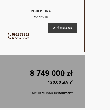
ROBERT
IRA
MANAGER
send message
692373323
692373323
8 749 000 zł
2
130,00 zł/m
Calculate loan installment