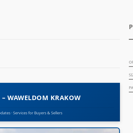
P
O
SI
PA
OG – WAWELDOM KRAKOW
ates · Services for Buyers & Sellers