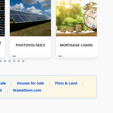
S
A
PHOTOVOLTAICS
MORTGAGE LOANS
Sale
|
Houses for Sale
|
Plots & Land
|
al
|
WawelDom.com