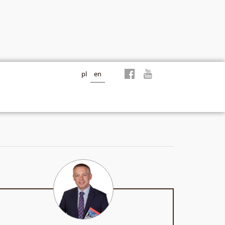
pl
en